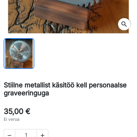
search
Stiilne metallist käsitöö kell personaalse
graveeringuga
35,00 €
Ei veroa

