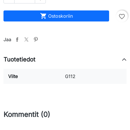

Ostoskoriin
favorite_border
Jaa
Tuotetiedot
Viite
G112
Kommentit (0)