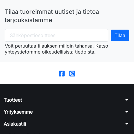
Tilaa tuoreimmat uutiset ja tietoa
tarjouksistamme
Voit peruuttaa tilauksen milloin tahansa. Katso
yhteystietomme oikeudellisista tiedoista.
arrow_drop_down
Tuotteet
arrow_drop_down
Yrityksemme
arrow_drop_down
Asiakastili