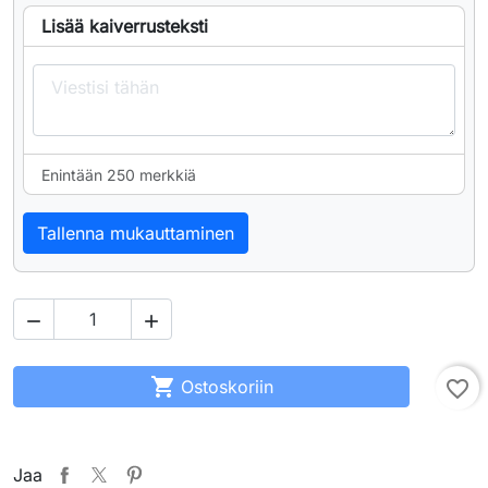
Lisää kaiverrusteksti
Enintään 250 merkkiä
Tallenna mukauttaminen



Ostoskoriin
favorite_border
Jaa