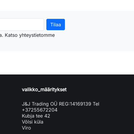
nsa. Katso yhteystietomme
valikko_määritykset
J&J Trading OÜ REG:14169139 Tel
+37255672204
Kubja tee 42
Võlsi küla
Viro