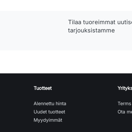
Tilaa tuoreimmat uutise
tarjouksistamme
Tuotteet
Yrity
Alennettu hinta
Terms 
Uudet tuotteet
Ota me
Myydyimmät