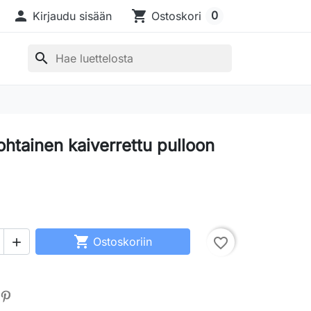

shopping_cart
0
Kirjaudu sisään
Ostoskori
search
htainen kaiverrettu pulloon

Ostoskoriin
favorite_border
