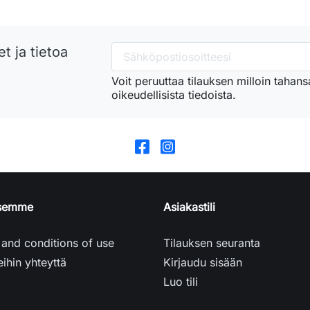
t ja tietoa
Voit peruuttaa tilauksen milloin taha
oikeudellisista tiedoista.
ksemme
Asiakastili
and conditions of use
Tilauksen seuranta
ihin yhteyttä
Kirjaudu sisään
Luo tili