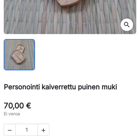
search
Personointi kaiverrettu puinen muki
70,00 €
Ei veroa

