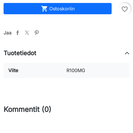

Ostoskoriin
favorite_border
Jaa
Tuotetiedot
Viite
R100MG
Kommentit (0)