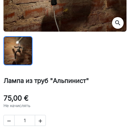
search
Лампа из труб "Альпинист"
75,00 €
Не начислять

