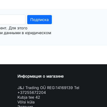
ент. Для этого
ми данными в юридическом
Информация о магазине
J&J Trading OÜ REG:14169139 Tel
+37255672204
Kubja tee 42
Võlsi küla
Эстония