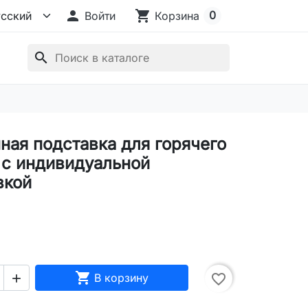

shopping_cart
0
Войти
Корзина
search
ная подставка для горячего
 с индивидуальной
вкой

В корзину
favorite_border
