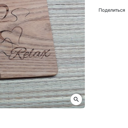
Поделиться
search