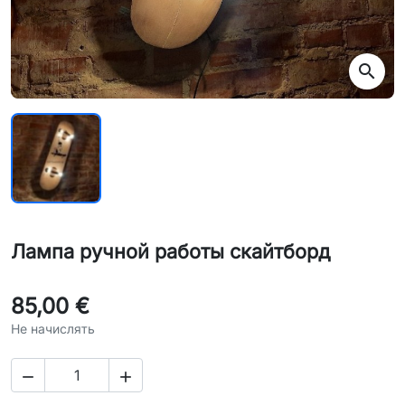
search
Лампа ручной работы скайтборд
85,00 €
Не начислять

